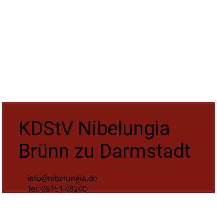
KDStV Nibelungia
Brünn zu Darmstadt
info@nibelungia.de
Tel: 06151 48240
Osannstraße 39, 64285 Darmstadt
Datenschutzerklärung