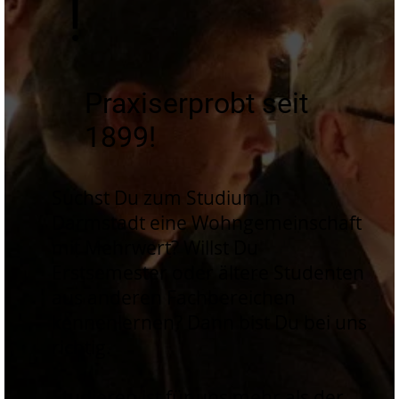
!
Praxiserprobt seit
1899!
Suchst Du zum Studium in
Darmstadt eine Wohngemeinschaft
mit Mehrwert? Willst Du
Erstsemester oder ältere Studenten
aus anderen Fachbereichen
kennenlernen? Dann bist Du bei uns
richtig.
Studieren ist für uns mehr als der