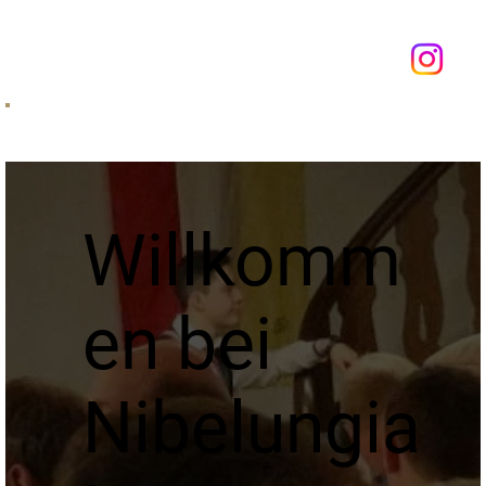
Anmelden
Willkomm
en bei
Nibelungia