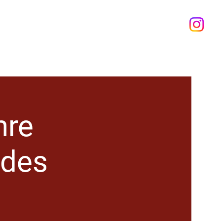
Programm
Über uns
Unser Haus
More...
hre
 des