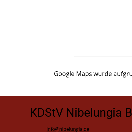
Google Maps wurde aufgrund
KDStV Nibelungia 
info@nibelungia.de