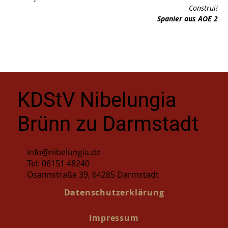
Construi!
Spanier aus AOE 2
KDStV Nibelungia
Brünn zu Darmstadt
info@nibelungia.de
Tel: 06151 48240
Osannstraße 39, 64285 Darmstadt
Datenschutzerklärung
Impressum