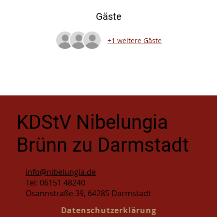
Gäste
+1 weitere Gäste
KDStV Nibelungia
Brünn zu Darmstadt
info@nibelungia.de
Tel: 06151 48240
Osannstraße 39, 64285 Darmstadt
Datenschutzerklärung