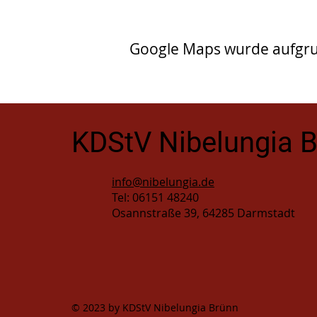
Google Maps wurde aufgrund
KDStV Nibelungia 
info@nibelungia.de
Tel: 06151 48240
Osannstraße 39, 64285 Darmstadt
© 2023 by KDStV Nibelungia Brünn