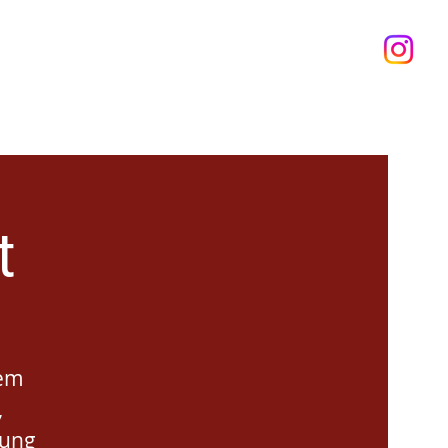
Programm
Über uns
Unser Haus
More...
t
hem
,
dung